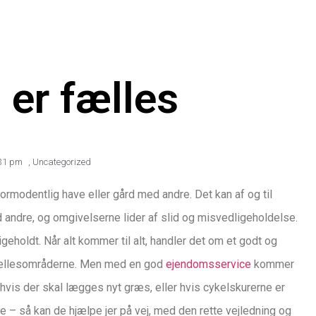
 er fælles
31 pm
,
Uncategorized
formodentlig have eller gård med andre. Det kan af og til
andre, og omgivelserne lider af slid og misvedligeholdelse.
holdt. Når alt kommer til alt, handler det om et godt og
e fællesområderne. Men med en god
ejendomsservice
kommer
hvis der skal lægges nyt græs, eller hvis cykelskurerne er
ce – så kan de hjælpe jer på vej, med den rette vejledning og