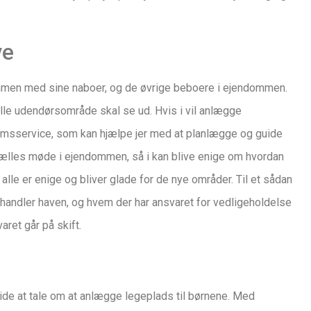
ve
ammen med sine naboer, og de øvrige beboere i ejendommen.
elle udendørsområde skal se ud. Hvis i vil anlægge
ndomsservice, som kan hjælpe jer med at planlægge og guide
t fælles møde i ejendommen, så i kan blive enige om hvordan
å alle er enige og bliver glade for de nye områder. Til et sådan
ehandler haven, og hvem der har ansvaret for vedligeholdelse
ret går på skift.
ide at tale om at anlægge legeplads til børnene. Med